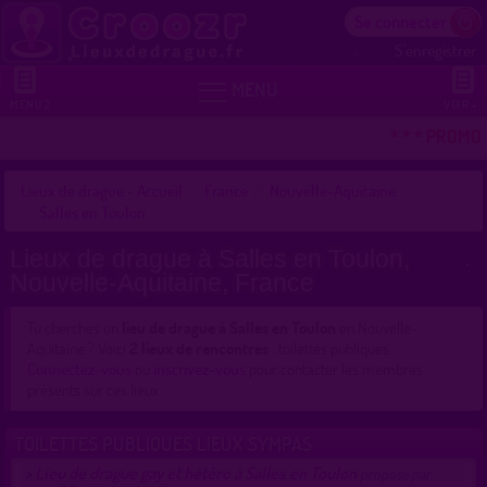
Se connecter
S'enregistrer


MENU
MENU 2
VOIR +
* * * PROMO 
Lieux de drague - Accueil
France
Nouvelle-Aquitaine
Salles en Toulon
Lieux de drague à Salles en Toulon,
Nouvelle-Aquitaine, France
Tu cherches un
lieu de drague à Salles en Toulon
en Nouvelle-
Aquitaine ? Voici
2 lieux de rencontres
: toilettes publiques.
Connectez-vous
ou
inscrivez-vous
pour contacter les membres
présents sur ces lieux.
TOILETTES PUBLIQUES LIEUX SYMPAS
Lieu de drague gay et hétéro à Salles en Toulon
>
proposé par