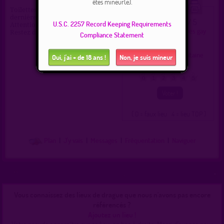
êtes mineur(e).
Toilettes publiques découverte
dernièrement pour rencontres.
0.0 / 5
Ce lieu a été noté
U.S.C. 2257 Record Keeping Requirements
Attention quelques promeneurs.
Type :
Toilettes publiques gay
Restez discrets !
Compliance Statement
et hétéro
Ville :
Salles en Toulon
Région :
Nouvelle-Aquitaine
Oui, j'ai + de 18 ans !
Non, je suis mineur
Pays :
France
0
1
2
3
4
5
( 0 = faux lieu 4 = lieu TOP )
Plan
|
J'y vais
|
Messages
|
Fréquentation
|
Naviguer
Vous connaissez des lieux de drague que nous n'avons pas encore
référencés ?
Ajoutez un lieu !
Votre pseudo apparaîtra sur ce lieu, en bas à droite. Merci d'avance pour