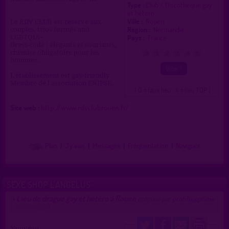
Type :
Club / Discothèque gay
et hétéro
Ville :
Rouen
Le RDV CLUB est réservé aux
Région :
Normandie
couples, trios formés and
Pays :
France
LGBTQIA+
Dress-code : élégants et souriants,
chemise obligatoire pour les
0
1
2
3
4
5
hommes.
L'établissement est gay-friendly
Membre de l'association ENIPSE.
( 0 = faux lieu 4 = lieu TOP )
Site web :
http://www.rdvclubrouen.fr/
Plan
|
J'y vais
|
Messages
|
Fréquentation
|
Naviguer
SEXE SHOP L'ANGELUS
Lieu de drague gay et hétéro à Rouen
>
proposé par
profilsupprime
(30/11/2022)
Nouveau