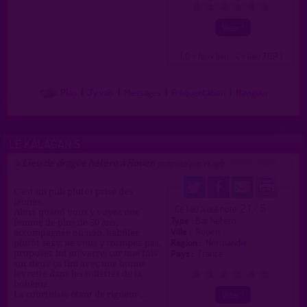
0
1
2
3
4
5
( 0 = faux lieu 4 = lieu TOP )
Plan
|
J'y vais
|
Messages
|
Fréquentation
|
Naviguer
LE KALAGAN'S
Lieu de drague hétéro à Rouen
>
proposé par
rsagb
(16/07/2015)
C'est un pub plutôt prisé des
jeunes.
2.1 / 5
Ce lieu a été noté
Alors quand vous y voyez une
Type :
Bar hétéro
femme de plus de 50 ans,
Ville :
Rouen
accompagnée ou non, habillée
Région :
Normandie
plutôt sexy, ne vous y trompez pas,
Pays :
France
proposez lui un verre, car une fois
sur deux ça fini avec une bonne
levrette dans les toilettes de la
0
1
2
3
4
5
bohème.
La courtoisie étant de rigueur ...