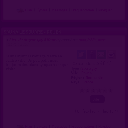
Plan
|
J'y vais
|
Messages
|
Fréquentation
|
Naviguer
SAUNA LE SQUARE - ROUEN
Lieu de drague gay à Rouen
>
proposé par
mod_fr20e_paris
(20/07/2013)
Sauna ayant l'avantage d'être en
centre ville. Un peu petit mais
4.8 / 5
Ce lieu a été noté
toujours des plans sympas à chaque
Type :
Sauna gay
visite.
Ville :
Rouen
Région :
Normandie
Pays :
France
0
1
2
3
4
5
( 0 = faux lieu 4 = lieu TOP )
Plan
|
J'y vais
|
Messages
|
Fréquentation
|
Naviguer