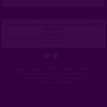
Vous connaissez des lieux de drague que nous n'avons pas encore
référencés ?
Ajoutez un lieu !
Votre pseudo apparaîtra sur ce lieu, en bas à droite. Merci d'avance pour
votre aide précieuse !
»
2
1
Contact
|
Support
|
Affiliation - Gagnez de l'argent
|
A propos de croozr.fr
|
Conditions d'utilisation
|
Suppression de compte
|
Témoignages
|
Gestion des réclamations