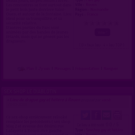
beaux jours, un peu moins l'hiver.
Ville :
Rouen
Les rencontres se font surtout dans
Région :
Normandie
le petit bois juste derriere Saint-
Pays :
France
Ouen, et autour de la fontaine. Lieu
idéal pour sa tranquillité, et sa
sécurité relative.
0
1
2
3
4
5
D'autres parties du Parc sont
animées par des bandes de jeunes
fêtards, mais qui ne gênent pas les
dragueurs.
( 0 = faux lieu 4 = lieu TOP )
Plan
|
J'y vais
|
Messages
|
Fréquentation
|
Naviguer
SEX SHOP LE DIABLOTIN
Lieu de drague gay et hétéro à Rouen
>
proposé par
vamb
(11/10/2016)
Ce sex-shop entièrement relooké
remplace les précédents ( sex shop
0.0 / 5
Ce lieu a été noté
Mag 2 et avenue des désirs) rue
Type :
Sexshop gay et hétéro
Lafayette à Rouen rive gauche.
Ville :
Rouen