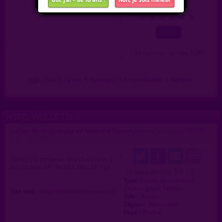
Pays :
France
0
1
2
3
4
5
( 0 = faux lieu 4 = lieu TOP )
Plan
|
J'y vais
|
Messages
|
Fréquentation
|
Naviguer
HÔTEL VIEILLE TOUR
Lieu de drague gay et hétéro à Rouen
>
proposé par
discus76000
(05/02/2016)
Hôtel qui propose des chambres à
la journée 30€ de 10 à 16h. Le top
5.0 / 5
Ce lieu a été noté
Type :
Hôtels et chambres
d'hôtes gay et hétéro
Site web :
http://Hôtelcentrerouen.fr
Ville :
Rouen
Région :
Normandie
Pays :
France