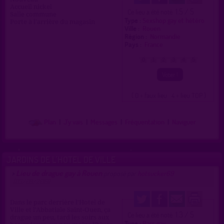
Accueil nickel
1.5 / 5
Ce lieu a été noté
Salle commune
Type :
Sexshop gay et hétéro
Porte à l'arrière du magasin
Ville :
Rouen
Région :
Normandie
Pays :
France
0
1
2
3
4
5
( 0 = faux lieu 4 = lieu TOP )
Plan
|
J'y vais
|
Messages
|
Fréquentation
|
Naviguer
JARDINS DE L'HOTEL DE VILLE
Lieu de drague gay à Rouen
>
proposé par
hotsucker69
(03/08/2019)
Dans le parc derrière l'Hotel de
Ville et l'Abbatiale Saint-Ouen, ça
1.3 / 5
Ce lieu a été noté
drague un peu, tard les soirs aux
Type :
Parc gay