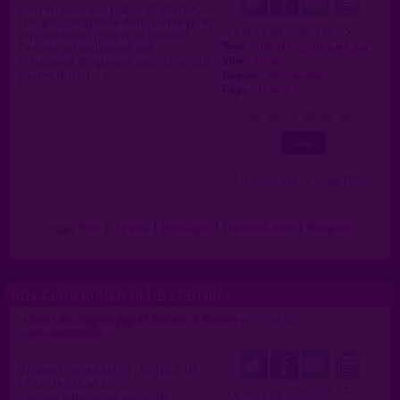
Lieu en sous sol, public et gratuit,
très peu fréquenté donc calme pour
3.0 / 5
Ce lieu a été noté
rencontres et propre et chauffé
Type :
Toilettes publiques gay
Ce n'est actuellement pas
Ville :
Rouen
forcément fréquenté mais si on fait
Région :
Normandie
passer le mot...?
Pays :
France
0
1
2
3
4
5
( 0 = faux lieu 4 = lieu TOP )
Plan
|
J'y vais
|
Messages
|
Fréquentation
|
Naviguer
RDV CLUB ROUEN CLUB LGBTQIA+
Lieu de drague gay et hétéro à Rouen
>
proposé par
melimelo89000
(23/12/2024)
VENDREDI - SAMEDI - VEILLE DE
FÊTE de 22h30 à 07h
0.0 / 5
Ce lieu a été noté
Aucune admission après 4h.