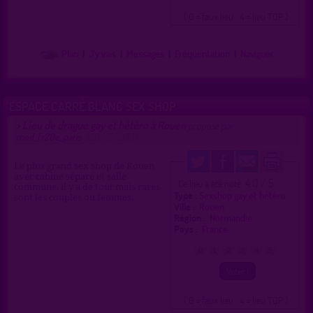
( 0 = faux lieu 4 = lieu TOP )
Plan
|
J'y vais
|
Messages
|
Fréquentation
|
Naviguer
ESPACE CARRÉ BLANC SEX SHOP
Lieu de drague gay et hétéro à Rouen
>
proposé par
mod_fr20e_paris
(20/07/2013)
Le plus grand sex shop de Rouen
avec cabine séparé et salle
4.0 / 5
Ce lieu a été noté
commune, il y a de tout mais rares
Type :
Sexshop gay et hétéro
sont les couples ou femmes.
Ville :
Rouen
Région :
Normandie
Pays :
France
0
1
2
3
4
5
( 0 = faux lieu 4 = lieu TOP )