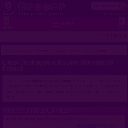
Se connecter
S'enregistrer


MENU
MENU 2
VOIR +
* * * PROMO VAC
Lieux de drague - Accueil
France
Normandie
Rouen
Lieux de drague à Rouen, Normandie,
France
Tu cherches un
lieu de drague à Rouen
en Normandie ? Voici
13 lieux
de rencontres
: sexshop, sauna, parking, en ville, nature.
Connectez-
vous
ou
inscrivez-vous
pour contacter les membres présents sur ces
lieux.
WC SOUS LA HALLE AUX TOILES
Lieu de drague gay à Rouen
>
proposé par
hourra
(20/02/2025)