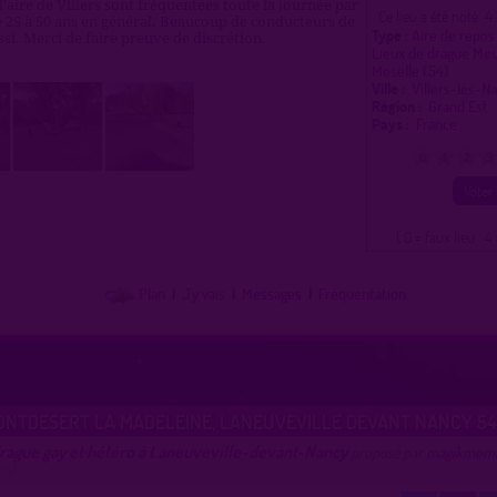
 l'aire de Villers sont fréquentées toute la journée par
4.
Ce lieu a été noté
 25 à 50 ans en général. Beaucoup de conducteurs de
Type :
Aire de repos
si. Merci de faire preuve de discrétion.
Lieux de drague Me
Moselle (54)
Ville :
Villers-lès-N
Région :
Grand Est
Pays :
France
0
1
2
3
( 0 = faux lieu 4 
Plan
|
J'y vais
|
Messages
|
Fréquentation
ONTDESERT LA MADELEINE, LANEUVEVILLE DEVANT NANCY 54
drague gay et hétéro à Laneuveville-devant-Nancy
proposé par
magikmem
6)