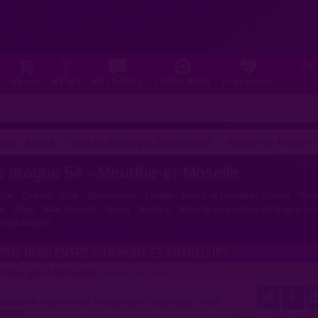
FR
⚐
Shops
NEWS
MESSAGES
CONNEXION
Prévention
gue - Accueil
Lieux de drague par Département
Meurthe-et-Moselle -
e drague 54 - Meurthe-et-Moselle
Bar
Cinéma
Club / Discothèque
En ville
Hôtels et chambres d'hôtes
Natu
ne
Plage
Salle de sport
Sauna
Sexshop
Sites de rencontres, de drague ou 
tes publiques
EPOS D400 ENTRE VITRIMONT ET ANTHELUPT
rague gay à Anthelupt
proposé par
tom95
(08/07/2026)
 aire de repos entre Vitrimont et Anthelupt. Petit
éable.