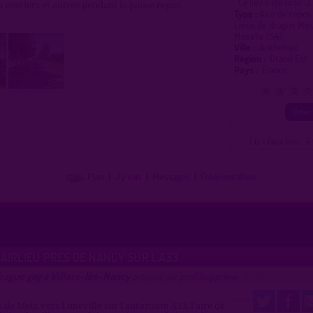
3
Ce lieu a été noté
 routiers et autres pendant la pause repas.
Type :
Aire de repos
Lieux de drague Me
Moselle (54)
Ville :
Anthelupt
Région :
Grand Est
Pays :
France
0
1
2
3
( 0 = faux lieu 4 
Plan
|
J'y vais
|
Messages
|
Fréquentation
LAIRLIEU PRÈS DE NANCY SUR L'A33
rague gay à Villers-lès-Nancy
proposé par
profilsupprime
(10/02/2023)
s de Metz vers Lunéville sur l'autoroute A33, l'aire de