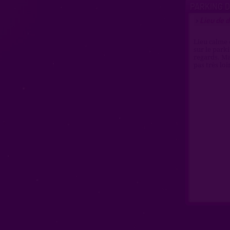
PARKING 
Lieu de d
>
Lieu calme 
sur le parki
regards. Mai
pas très loin