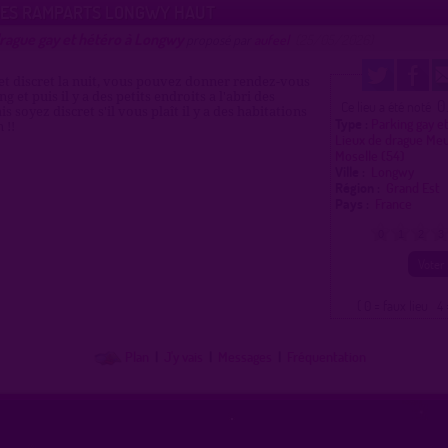
DES RAMPARTS LONGWY HAUT
rague gay et hétéro à Longwy
proposé par
aufeel
(25/05/2026)
et discret la nuit, vous pouvez donner rendez-vous
ng et puis il y a des petits endroits a l'abri des
0
Ce lieu a été noté
s soyez discret s'il vous plaît il y a des habitations
Type :
Parking gay e
 !!
Lieux de drague Me
Moselle (54)
Ville :
Longwy
Région :
Grand Est
Pays :
France
0
1
2
3
( 0 = faux lieu 4 
Plan
|
J'y vais
|
Messages
|
Fréquentation