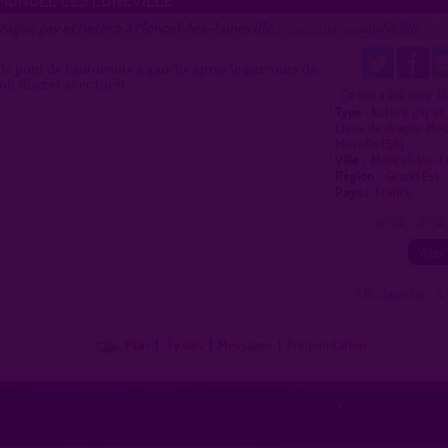
rague gay et hétéro à Moncel-lès-Lunéville
proposé par
enzobi54300
(02
 le pont de l'autoroute à gauche après le parcours de
it discret avec forêt.
0
Ce lieu a été noté
Type :
Nature gay et
Lieux de drague Me
Moselle (54)
Ville :
Moncel-lès-L
Région :
Grand Est
Pays :
France
0
1
2
3
( 0 = faux lieu 4 
Plan
|
J'y vais
|
Messages
|
Fréquentation