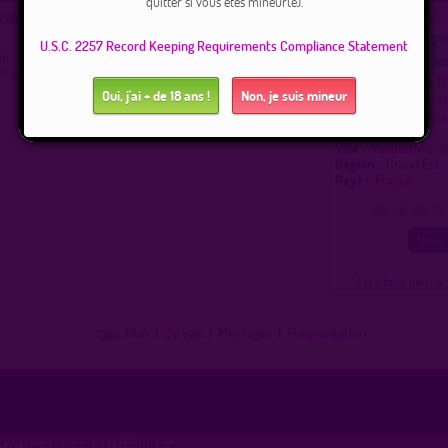
quitter si vous êtes mineur(e).
drague gay et hétéro à Vandœuvre-lès-Nancy
proposé par
jcrapo54
(30/07
U.S.C. 2257 Record Keeping Requirements Compliance Statement
lé
t aller aux aires de clairière rte villers à pied
0
Ce lieu a été noté
Oui, j'ai + de 18 ans !
Non, je suis mineur
Type :
Parking gay e
Lieux de drague Me
Moselle (54)
Ville :
Vandœuvre-l
Région :
Grand Est
Pays :
France
0
1
2
3
( 0 = faux lieu 4 
Plan
|
J'y vais
|
Messages
|
Fréquentation
MONCEL LES LUNÉVILLE