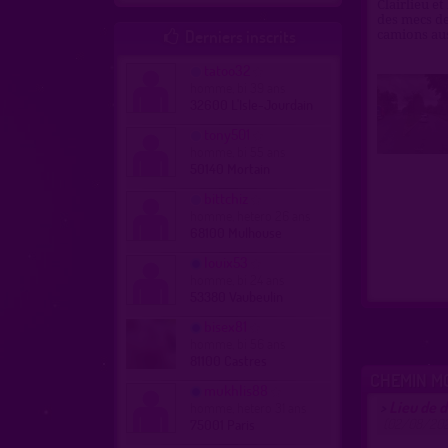
Clairlieu et
des mecs de
Derniers inscrits
camions aus

tatoo32
homme, bi 39 ans
32600 L'Isle-Jourdain
tony501
homme, bi 55 ans
50140 Mortain
bittchiz
homme, hetero 26 ans
68100 Mulhouse
louix53
homme, bi 24 ans
53380 Vaubeulin
bisex81
homme, bi 56 ans
81100 Castres
CHEMIN M
mukhlis88
Lieu de 
homme, hetero 31 ans
>
(02/08/202
75001 Paris