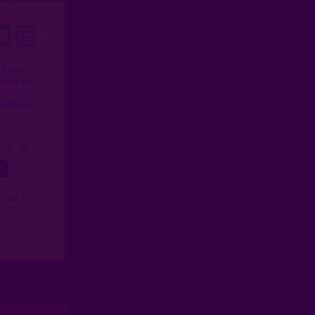
/2026)
.0 / 5
t hétéro
urthe-et-
ès-Nancy
4
5
= lieu TOP )