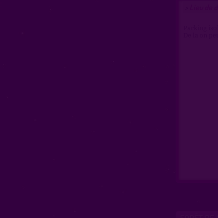
Lieu de 
>
Parking iso
De la on peu
FORÊT DE 