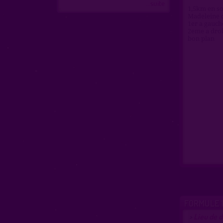
...suite
1,5km en so
Madeleine d
1er a gauch
2eme a droi
bon plan
FORMULE 
Lieu de d
>