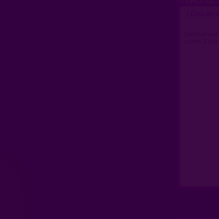
Lieu de d
>
Juste avant
santé. Endro