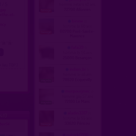
1 / 5
homme, hetero 40 ans
72700 Allonnes
 gay
urthe-et-
binew
ancy
homme, bi 60 ans
60700 Pont-Sainte-
Maxence
4
5
fafa39
homme, bi 56 ans
25000 Besançon
= lieu TOP )
indien_bi
homme, bi 46 ans
78920 Ecquevilly
murpourjmec
homme, gay 57 ans
72100 Le Mans
aladin3317
410
homme, bi 55 ans
33620 Péricou
ber54
patrick17100