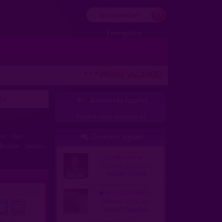
Se connecter
S'enregistrer
* * * PROMO VACANCES ! DERNIERE CHANCE * 
 54
Annonces locales

Publiez votre annonce ici
Derniers logués
re
Parc

de sexe
Soirées
webmaster
homme, gay 49 ans
94000 Créteil
enculator1969
homme, bi 56 ans
84300 Cavaillon