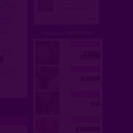
homme, trav 67 ans
17100 La Grève
.0 / 5
 hétéro
Configurer le nombre
...suite
urthe-et-
-devan.
Inscrits sur SNAPDRAGUE
4
5
= lieu TOP )