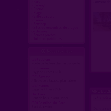
Parc
Souvent des
Parking
Piscine
Plage
Salle de sport
Sauna
Sexshop
Sites de rencontres, de drague
ou de sexe
Soirées privées
Toilettes publiques
Nouveaux lieux

(38)
Sablons
Route de l'écluse chemin tranquille
(35)
Rennes
Oxygène Fitness Club
(26)
Savasse
/ Nouveau \ Savasse plan nature
(35)
Rennes
Oxygène Fitness Club
AIRE DE C
(44)
Héric
Lieu de d
Bout de bois (44810 Héric)
>
(30)
Castillon-du-Gard
Bord de rivière
Dans le sen