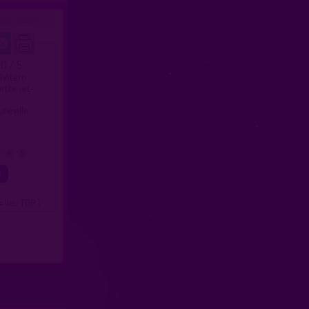
/06/2026)
.0 / 5
 hétéro
urthe-et-
unéville
4
5
= lieu TOP )