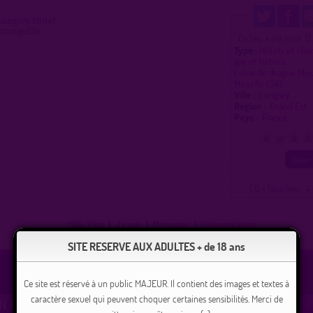
Longwy Hotel
tranquille
0
Ce lieu a été noté
Type :
Hôtels et cha
gay et hétéro
Lieux de drague Me
Moselle (54)
Ville :
Longwy
Région :
Grand Est
Pays :
France
0
1
2
3
( 0 = faux lieu 4 
Plan
|
J'y vais
|
Messages
|
Fréquentation
SITE RESERVE AUX ADULTES + de 18 ans
Ce site est réservé à un public MAJEUR. Il contient des images et textes à
caractère sexuel qui peuvent choquer certaines sensibilités. Merci de
N PIERRE JUSTE À CÔTÉ AUTOROUTE