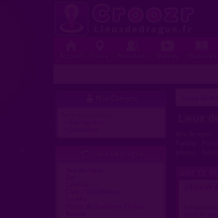
Accueil
Lieux
Membres
Vidéos
Histoires
Mon Compte
Lieux de dra

Actions proposées :
Lieux d
»
S'enregistrer
»
Connexion
Aire de repos
Parking
Pisci
Lieux de drague
privées
Toilet

Aire de repos
AIRE DE R
Bar
Cinéma
Lieu de d
>
Club / Discothèque
En ville
Hôtels et chambres d'hôtes
Sympathique
Nature
endroit agr