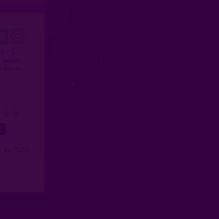
.0 / 5
t hétéro
urthe-et-
4
5
= lieu TOP )