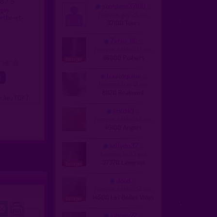
.8 / 5
pompeur37100
 gay
homme, gay 25 ans
urthe-et-
37100 Tours
Zetsu_86
homme, hetero 37 ans
86000 Poitiers
4
5
travcoquine
homme, trav 41 ans
81120 Réalmont
= lieu TOP )
ericd49
homme, hetero 40 ans
49100 Angers
willydu37
homme, bi 53 ans
37370 Lavignon
dood
homme, hetero 54 ans
14500 Les Belles Voies
johnny72