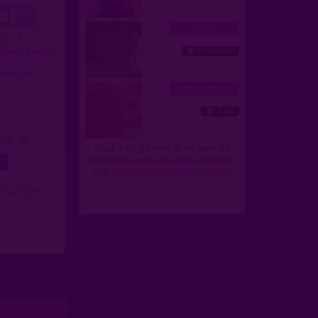
.0 / 5
mbres d'hôtes
urthe-et-
4
5
= lieu TOP )