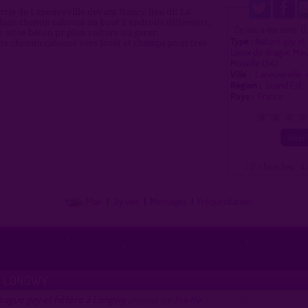
rtie de Laneuveville devant Nancy, lieu dit La
ans chemin cabossé au bout 2 endroits différents,
0
Ce lieu a été noté
e jetée béton pr plan voiture ou garer.
Type :
Nature gay et
te chemin cabossé vers forêt et champs pour très
Lieux de drague Me
Moselle (54)
Ville :
Laneuveville
Région :
Grand Est
Pays :
France
0
1
2
3
( 0 = faux lieu 4 
Plan
|
J'y vais
|
Messages
|
Fréquentation
1 LONGWY
rague gay et hétéro à Longwy
proposé par
folette
(31/07/2026)