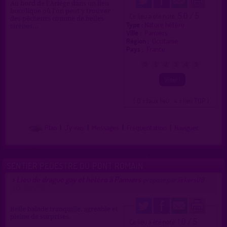
Au bord de l’Ariège dans un lieu
bucolique où l'on peut y trouver
5.0 / 5
Ce lieu a été noté
des pêcheurs comme de belles
Type :
Nature hétéro
sirènes...
Ville :
Pamiers
Région :
Occitanie
Pays :
France
0
1
2
3
4
5
( 0 = faux lieu 4 = lieu TOP )
Plan
|
J'y vais
|
Messages
|
Fréquentation
|
Naviguer
SENTIER PÉDESTRE DU PONT ROMAIN
Lieu de drague gay et hétéro à Pamiers
>
proposé par
lickers09
(13/09/2015)
Belle balade tranquille, agréable et
pleine de surprises.
1.0 / 5
Ce lieu a été noté