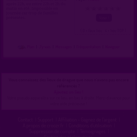
après 22h, ou entre 22h et 2h du
matin en été. Impossible en
0
1
2
3
4
5
journée car trop de familles
présentes.
( 0 = faux lieu 4 = lieu TOP )
Plan
|
J'y vais
|
Messages
|
Fréquentation
|
Naviguer
Vous connaissez des lieux de drague que nous n'avons pas encore
référencés ?
Ajoutez un lieu !
Votre pseudo apparaîtra sur ce lieu, en bas à droite. Merci d'avance pour
votre aide précieuse !
Contact
|
Support
|
Affiliation - Gagnez de l'argent
|
A propos de croozr.fr
|
Conditions d'utilisation
|
Suppression de compte
|
Témoignages
|
Gestion des réclamations