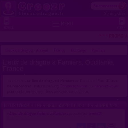
Se connecter
S'enregistrer


MENU
MENU 2
VOIR +
* * * PROMO V
Lieux de drague - Accueil
France
Occitanie
Pamiers
Lieux de drague à Pamiers, Occitanie,
France
Tu cherches un
lieu de drague à Pamiers
en Occitanie ? Voici
3 lieux
de rencontres
: nature, parking.
Connectez-vous
ou
inscrivez-vous
pour contacter les membres présents sur ces lieux.
LIEUX D’EXHIB TRÈS BEAU AVEC DE BELLES SURPRISES
Lieu de drague hétéro à Pamiers
>
proposé par
bm6631
(23/07/2026)