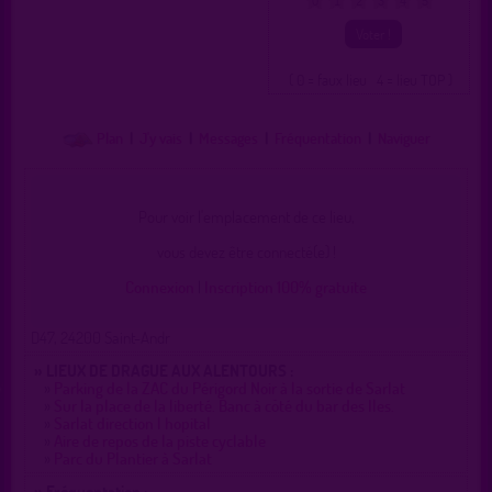
0
1
2
3
4
5
( 0 = faux lieu 4 = lieu TOP )
Plan
|
J'y vais
|
Messages
|
Fréquentation
|
Naviguer
Pour voir l'emplacement de ce lieu,
vous devez être connecté(e) !
Connexion
|
Inscription 100% gratuite
D47, 24200 Saint-Andr
» LIEUX DE DRAGUE AUX ALENTOURS :
»
Parking de la ZAC du Périgord Noir à la sortie de Sarlat
»
Sur la place de la liberté. Banc à côté du bar des Iles.
»
Sarlat direction l hopital
»
Aire de repos de la piste cyclable
»
Parc du Plantier à Sarlat
» Fréquentation :