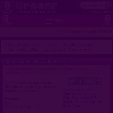
Se connecter
S'enregistrer


MENU
MENU 2
VOIR +
*** L'application mobile CROOZR 
Lieux de drague - Accueil
France
Nouvelle-Aquitaine
Saint-André-d'Allas
Sortie Sarlat direction Les Eysies
SORTIE SARLAT DIRECTION LES EYSIES
Lieu de drague gay à Saint-André-d'Allas
>
proposé par
profilsupprime
(08/09/2013)
Aire de repos 5km apres sarlat
direction les eysies se garer et aller
4.1 / 5
Ce lieu a été noté
dans le bois en contrebas
Type :
Aire de repos gay
Ville :
Saint-André-d'Allas
Adresse :
Région :
Nouvelle-Aquitaine
D47
Pays :
France
24200 Saint-André-d'Allas