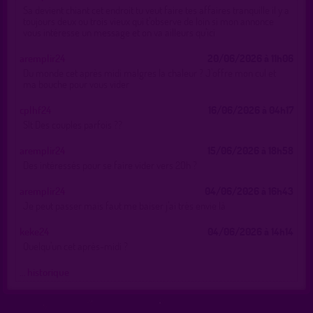
Sa devient chiant cet endroit tu veut faire tes affaires tranquille il y a
toujours deux ou trois vieux qui t’observe de loin si mon annonce
vous intéresse un message et on va ailleurs qu’ici
aremplir24
20/06/2026 à 11h06
Du monde cet après midi malgres la chaleur ? J’offre mon cul et
ma bouche pour vous vider
cplhf24
16/06/2026 à 04h17
Slt Des couples parfois ??
aremplir24
15/06/2026 à 18h58
Des intéressés pour se faire vider vers 20h ?
aremplir24
04/06/2026 à 16h43
Je peut passer mais faut me baiser j’ai très envie là
keke24
04/06/2026 à 14h14
Quelqu’un cet après-midi ?
… historique