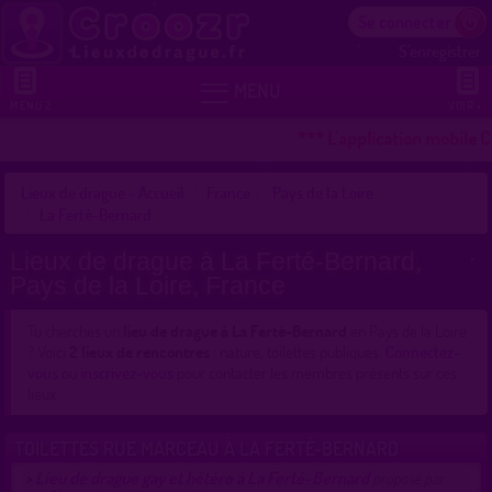
Se connecter
S'enregistrer


MENU
MENU 2
VOIR +
*** L'application mobile C
Lieux de drague - Accueil
France
Pays de la Loire
La Ferté-Bernard
Lieux de drague à La Ferté-Bernard,
Pays de la Loire, France
Tu cherches un
lieu de drague à La Ferté-Bernard
en Pays de la Loire
? Voici
2 lieux de rencontres
: nature, toilettes publiques.
Connectez-
vous
ou
inscrivez-vous
pour contacter les membres présents sur ces
lieux.
TOILETTES RUE MARCEAU À LA FERTÉ-BERNARD
Lieu de drague gay et hétéro à La Ferté-Bernard
>
proposé par