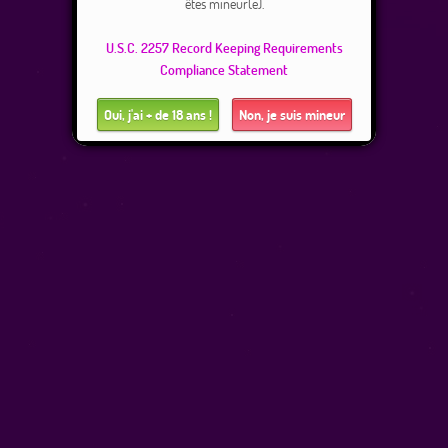
êtes mineur(e).
U.S.C. 2257 Record Keeping Requirements
Compliance Statement
Oui, j'ai + de 18 ans !
Non, je suis mineur