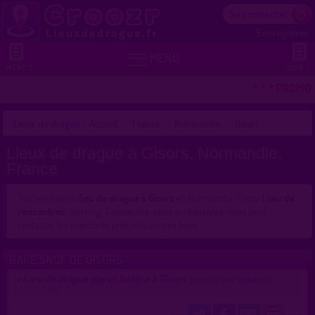
Se connecter
S'enregistrer


MENU
MENU 2
VOIR +
* * * PROMO
Lieux de drague - Accueil
France
Normandie
Gisors
Lieux de drague à Gisors, Normandie,
France
Tu cherches un
lieu de drague à Gisors
en Normandie ? Voici
1 lieu de
rencontres
: parking.
Connectez-vous
ou
inscrivez-vous
pour
contacter les membres présents sur ces lieux.
GARE SNCF DE GISORS
Lieu de drague gay et hétéro à Gisors
>
proposé par
maxbest
(11/11/2014)