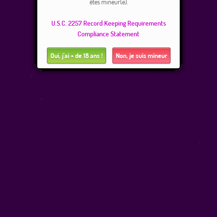
êtes mineur(e).
U.S.C. 2257 Record Keeping Requirements
Compliance Statement
Oui, j'ai + de 18 ans !
Non, je suis mineur