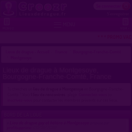
Se connecter
S'enregistrer


MENU
MENU 2
VOIR +
* * * PROMO VAC
Lieux de drague - Accueil
France
Bourgogne-Franche-Comté
Montgesoye
Lieux de drague à Montgesoye,
Bourgogne-Franche-Comté, France
Tu cherches un
lieu de drague à Montgesoye
en Bourgogne-Franche-
Comté ? Voici
1 lieu de rencontres
: plage.
Connectez-vous
ou
inscrivez-vous
pour contacter les membres présents sur ces lieux.
BORD DE LA LOUE
Lieu de drague gay et hétéro à Montgesoye
>
proposé par
profilsupprime
(30/06/2025)