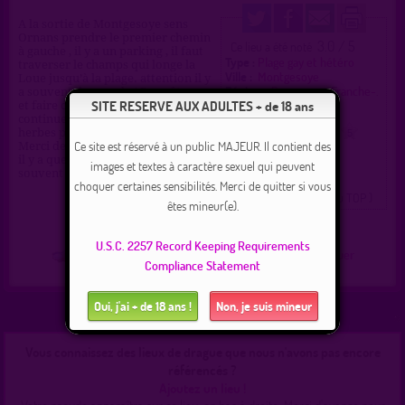
A la sortie de Montgesoye sens
Ornans prendre le premier chemin
3.0 / 5
Ce lieu a été noté
à gauche , il y a un parking , il faut
Type :
Plage gay et hétéro
traverser le champs qui longe la
Ville :
Montgesoye
Loue jusqu’à la plage. attention il y
Région :
Bourgogne-Franche-.
a souvent du monde ! Pour être nu
Pays :
France
SITE RESERVE AUX ADULTES + de 18 ans
et faire des rencontres il faut
continuer un peu après les grandes
herbes pour être tranquille.
0
1
2
3
4
5
Ce site est réservé à un public MAJEUR. Il contient des
Merci de respecter ce lieu.
il y a quelques fois des couples et
images et textes à caractère sexuel qui peuvent
souvent des hommes seuls.
choquer certaines sensibilités. Merci de quitter si vous
( 0 = faux lieu 4 = lieu TOP )
êtes mineur(e).
U.S.C. 2257 Record Keeping Requirements
Plan
|
J'y vais
|
Messages
|
Fréquentation
|
Naviguer
Compliance Statement
Oui, j'ai + de 18 ans !
Non, je suis mineur
Vous connaissez des lieux de drague que nous n'avons pas encore
référencés ?
Ajoutez un lieu !