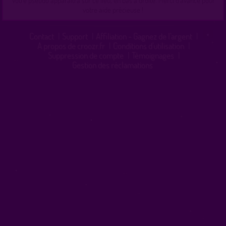
Votre pseudo apparaîtra sur ce lieu, en bas à droite. Merci d'avance pour
votre aide précieuse !
Contact
|
Support
|
Affiliation - Gagnez de l'argent
|
A propos de croozr.fr
|
Conditions d'utilisation
|
Suppression de compte
|
Témoignages
|
Gestion des réclamations