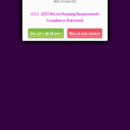
êtes mineur(e).
U.S.C. 2257 Record Keeping Requirements
Compliance Statement
Oui, j'ai + de 18 ans !
Non, je suis mineur