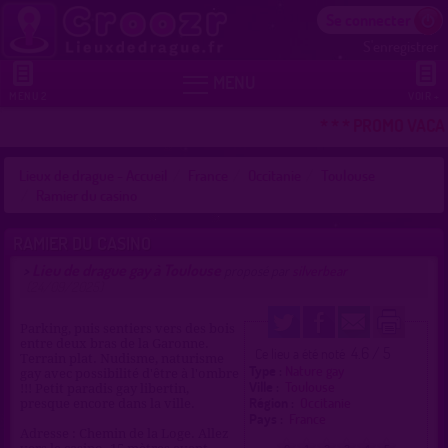
Se connecter
S'enregistrer


MENU
MENU 2
VOIR +
* * * PROMO VACAN
Lieux de drague - Accueil
France
Occitanie
Toulouse
Ramier du casino
RAMIER DU CASINO
Lieu de drague gay à Toulouse
>
proposé par
silverbear
(24/09/2025)
Parking, puis sentiers vers des bois
entre deux bras de la Garonne.
4.6 / 5
Ce lieu a été noté
Terrain plat. Nudisme, naturisme
Type :
Nature gay
gay avec possibilité d'être à l'ombre
Ville :
Toulouse
!!! Petit paradis gay libertin,
Région :
Occitanie
presque encore dans la ville.
Pays :
France
Adresse : Chemin de la Loge. Allez