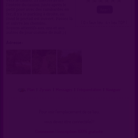
vers le casino. 15 mètres avant
0
1
2
3
4
5
l'entrée du casino, juste après le
petit pont avec des rambardes en
fer, il y a le parking à droite, au
fond le portail est ouvert. Passez là
( 0 = faux lieu 4 = lieu TOP )
et suivre les chemins.
Soyons attentifs aux uns et aux
autres de jour comme de nuit ;-)
Adresse :
Plan
|
J'y vais
|
Messages
|
Fréquentation
|
Naviguer
Pour voir l'emplacement de ce lieu,
vous devez être connecté(e) !
Connexion
|
Inscription 100% gratuite