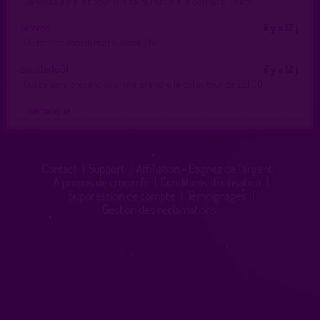
Je voulais y aller pour me faire remplir le derrière. Snifff
biscred
il y a 12 j.
Du monde mardi matin avant 7h?
coupledu31
il y a 12 j.
Qui ce sera présent pour me prendre le cul autour de 22h30
… historique
Contact
|
Support
|
Affiliation - Gagnez de l'argent
|
A propos de croozr.fr
|
Conditions d'utilisation
|
Suppression de compte
|
Témoignages
|
Gestion des réclamations