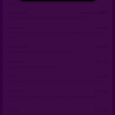
avant
ToulousainBi
avant-hier à 06:15
Qui dispo ce soir ou cette nuit pour plan de groupe ? Mp
coupledu31
il y a 3 j.
J y suis pour offrir mon cul de pute venez nombre j adore me faire
remplir
didougay31120
il y a 5 j.
Des jeunes queues sur place actuellement ?
hbitoulouse
il y a 7 j.
J'y passerais week-end prochain.
bcs82
il y a 8 j.
Du monde, demain dimanche 2 août vers 17h, pour bien me baiser ?
vidcouilbbk
il y a 10 j.
Sur place qui ecarte la ficelle du mon string pour se soulager au
fond ?
ticulakc
il y a 12 j.