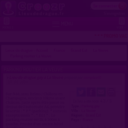
Se connecter
S'enregistrer


MENU
MENU 2
VOIR +
* * * PROMO VAC
Lieux de drague - Accueil
France
Grand Est
La Veuve
Parking routier La Veuve
PARKING ROUTIER LA VEUVE
Lieu de drague gay à La Veuve
>
proposé par
complice51
(01/06/2018)
Sur N44, sens Reims / Châlons en
Champagne, environ 10kms avant
4.3 / 5
Ce lieu a été noté
Châlons, juste après être passé au
Type :
Parking gay
dessus de l'autoroute A4, prendre
Ville :
La Veuve
la sortie : * P * (parking). * convois
Région :
Grand Est
exceptionnels * . * D21 * . Le
Pays :
France
parking routier est là, à 200m à
gauche. Proche d'un ancien hôtel