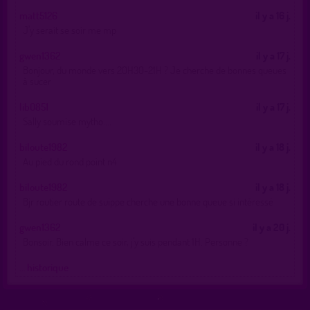
matt5126
il y a 16 j.
J’y serait se soir me mp
gwen1362
il y a 17 j.
Bonjour, du monde vers 20H30-21H ? Je cherche de bonnes queues
à sucer
lib0851
il y a 17 j.
Sally soumise mytho....
biloute1982
il y a 18 j.
Au pied du rond point n4
biloute1982
il y a 18 j.
Bjr routier route de suippe cherche une bonne queue si intéressé
gwen1362
il y a 20 j.
Bonsoir. Bien calme ce soir, j’y suis pendant 1H. Personne ?
… historique