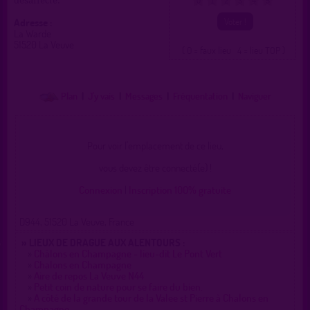
désaffecté.
0
1
2
3
4
5
Adresse :
La Warde
51520 La Veuve
( 0 = faux lieu 4 = lieu TOP )
Plan
|
J'y vais
|
Messages
|
Fréquentation
|
Naviguer
Pour voir l'emplacement de ce lieu,
vous devez être connecté(e) !
Connexion
|
Inscription 100% gratuite
D944, 51520 La Veuve, France
» LIEUX DE DRAGUE AUX ALENTOURS :
»
Châlons en Champagne - lieu-dit Le Pont Vert
»
Chalons en Champagne
»
Aire de repos La Veuve N44
»
Petit coin de nature pour se faire du bien.
»
A côté de la grande tour de la Valee st Pierre à Chalons en
Champagne