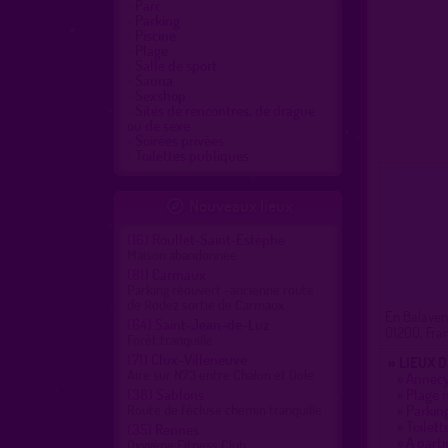
Parc
Parking
Piscine
Plage
Salle de sport
Sauna
Sexshop
Sites de rencontres, de drague
ou de sexe
Soirées privées
Toilettes publiques
Nouveaux lieux

(16)
Roullet-Saint-Estèphe
Maison abandonnée
(81)
Carmaux
Parking réouvert -ancienne route
de Rodez sortie de Carmaux
En Balavent
(64)
Saint-Jean-de-Luz
01200, Fra
Forêt tranquille
(71)
Clux-Villeneuve
» LIEUX 
Aire sur N73 entre Chalon et Dole
»
Annecy 
(38)
Sablons
»
Plage 
Route de l'écluse chemin tranquille
»
Parkin
»
Toilett
(35)
Rennes
»
A parti
Oxygène Fitness Club