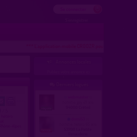
Se connecter
S'enregistrer
*** L'application mobile CROOZR pour les téléphones ANDR
Annonces locales

Publiez votre annonce ici
Derniers logués

6)
webmaster
homme, gay 49 ans
94000 Créteil
3 / 5
t hétéro
domi53
iat
homme, hetero 65 ans
Rhône-Alpes
53700 La Petite
Renauderie