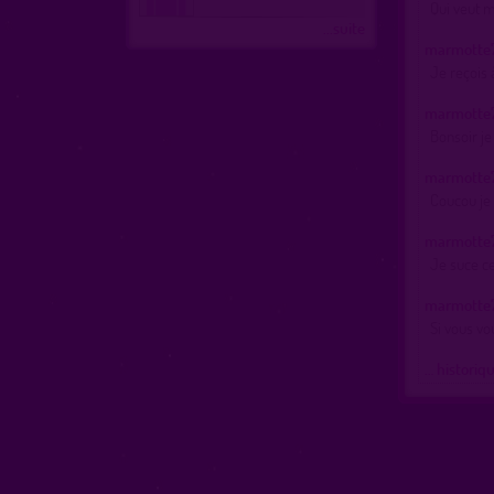
Qui veut 
...suite
marmotte
Je reçois
marmotte
Bonsoir je
marmotte
Coucou je 
marmotte
Je suce ce
marmotte
Si vous vo
… historiq