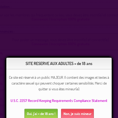
tation :
ur voir les membres qui fréquentent ce lieu, vous devez être inscrit(e) et connect
Connexion
|
Inscription 100% gratuite
Annonces :
Pour poster un message, vous devez être inscrit(e) et connecté(e)
Connexion
|
Inscription 100% gratuite
74
 avale vite avant 22hoo
SITE RESERVE AUX ADULTES + de 18 ans
74
spo pour plan suce et prendre
Ce site est réservé à un public MAJEUR. Il contient des images et textes à
caractère sexuel qui peuvent choquer certaines sensibilités. Merci de
74
quitter si vous êtes mineur(e).
petites fesses Bien dures et bien ouvertes
74
U.S.C. 2257 Record Keeping Requirements Compliance Statement
suis dispo pour plan branle suce .gros gicleur bien venue
Oui, j'ai + de 18 ans !
Non, je suis mineur
74