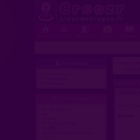
Accueil
Lieux
Membres
Vidéos
Histoires
Mon Compte
Lieux de dra

Parking d
Actions proposées :
»
S'enregistrer
»
Connexion
PARKING D
Lieu de d
>
Lieux de drague

Deux parkin
Aire de repos
Bar
Adresse :
Cinéma
Club / Discothèque
En ville
Hôtels et chambres d'hôtes
Nature