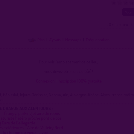
0
1
2
3
( 0 = faux lieu 4 
Plan
|
J'y vais
|
Messages
|
Fréquentation
Pour voir l'emplacement de ce lieu,
vous devez être connecté(e) !
Connexion
|
Inscription 100% gratuite
, Génissiat, Injoux-Génissiat, Nantua, Ain, Auvergne-Rhône-Alpes, France métrop
nce
DE DRAGUE AUX ALENTOURS :
- Frangy, parking et aire de repos
naturiste hétéro prôche pont de coz
g Gare de Bellegarde
es extérieures - Aire de Valleiry Nord
r du chemin du vieux Lavoir