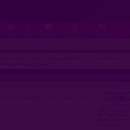
FR
⚐
Shops
NEWS
MESSAGES
CONNEXION
Prévention
gue - Accueil
France
Auvergne-Rhône-Alpes
Injoux-Génissiat
u belvedere barrage genissiat
U BELVEDERE BARRAGE GENISSIAT
rague gay et hétéro à Injoux-Génissiat
proposé par
marmotte74
(11/05/202
g facilement accessible et plusieurs chemins discrèt ,
1.
Ce lieu a été noté
Type :
Parking gay e
Ville :
Injoux-Géniss
Région :
Auvergne-
Pays :
France