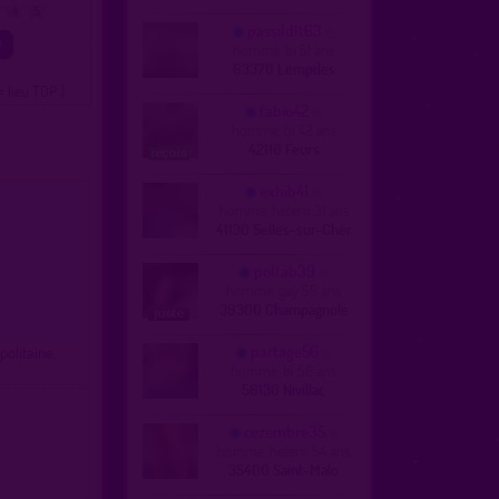
4
5
passildlt63
homme, bi 51 ans
63370 Lempdes
= lieu TOP )
fabio42
homme, bi 42 ans
42110 Feurs
exhib41
homme, hetero 31 ans
41130 Selles-sur-Cher
polfab39
homme, gay 55 ans
39300 Champagnole
partage56
olitaine,
homme, bi 56 ans
56130 Nivillac
cezembre35
homme, hetero 54 ans
35400 Saint-Malo