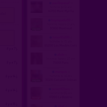
paulbipassif
homme, bi 61 ans
14700 Mont Myrrha
é(e).
hsympadu93
homme, hetero 51 ans
93100 Montreuil
hmur85200
homme, bi 75 ans
85200 Les Moulins Liots
il y a 7 j.
abde
homme, hetero 27 ans
il y a 7 j.
75001 Paris
marquis
homme, bi 46 ans
il y a 14 j.
31320 Castanet-Tolosan
ouvert69ans
il y a 14 j.
homme, bi 66 ans
17260 La Bizetrie
il y a 15 j.
sibaf