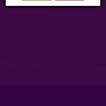
me prendre et finir dans ma bouche
74
 à 2 minutes.abuser de moi humm
74
 suce et me fais prendre , j avale gros gicleur bien venus
74
suce voir plus
74
 matin voir plus
74
07/07/2
ulez vous faire sucer message en privé je suis à 3 minutes
ue