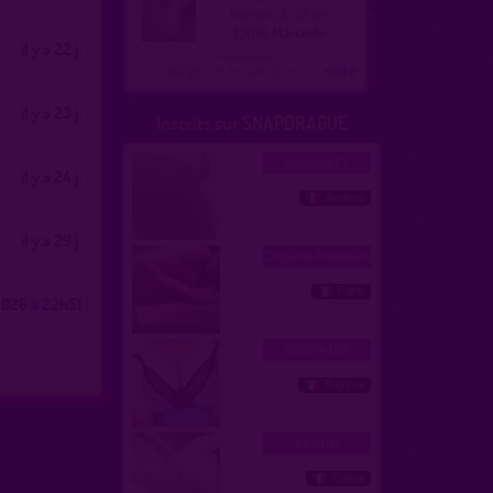
homme, bi 61 ans
13016 Marseille
il y a 22 j.
Configurer le nombre
...suite
il y a 23 j.
Inscrits sur SNAPDRAGUE
il y a 24 j.
il y a 29 j.
026 à 22h51