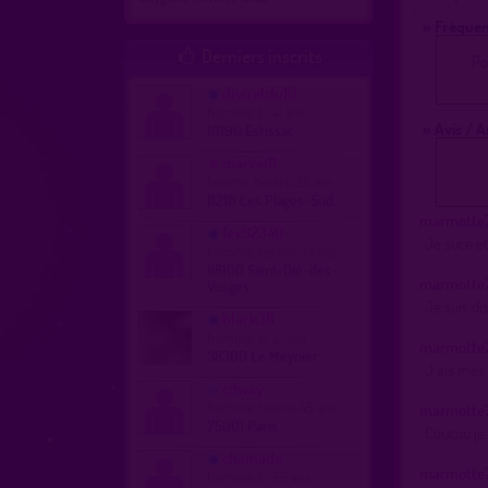
» Fréquen
Derniers inscrits

Po
discretdu10
homme, bi 41 ans
» Avis / 
10190 Estissac
marion11
femme, hetero 26 ans
11210 Les Plages-Sud
marmotte
lex92340
Je suce et
homme, hetero 34 ans
88100 Saint-Dié-des-
marmotte
Vosges
Je suis di
black38
homme, bi 21 ans
marmotte
38300 Le Meynier
J ais mes 
cdway
homme, hetero 45 ans
marmotte
75001 Paris
Coucou je 
chamade
marmotte
homme, bi 59 ans