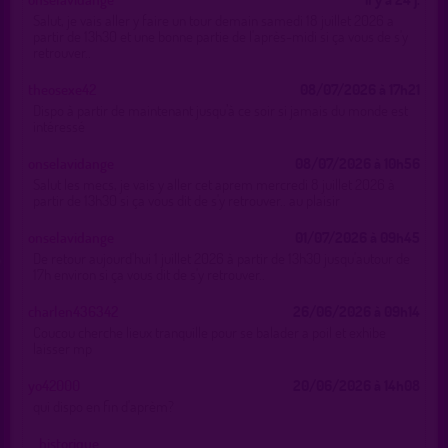
Salut, je vais aller y faire un tour demain samedi 18 juillet 2026 a
partir de 13h30 et une bonne partie de l'après-midi si ça vous de s'y
retrouver..
theosexe42
08/07/2026 à 17h21
Dispo à partir de maintenant jusqu’à ce soir si jamais du monde est
intéressé
onselavidange
08/07/2026 à 10h56
Salut les mecs, je vais y aller cet aprem mercredi 8 juillet 2026 à
partir de 13h30 si ça vous dit de s'y retrouver.. au plaisir
onselavidange
01/07/2026 à 09h45
De retour aujourd'hui 1 juillet 2026 à partir de 13h30 jusqu'autour de
17h environ si ça vous dit de s'y retrouver..
charlen436342
26/06/2026 à 09h14
Coucou cherche lieux tranquille pour se balader a poil et exhibe
laisser mp
yo42000
20/06/2026 à 14h08
qui dispo en fin d'aprèm?
… historique