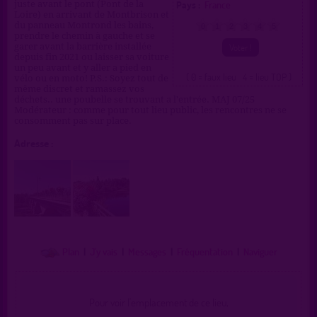
Pays :
France
juste avant le pont (Pont de la
Loire) en arrivant de Montbrison et
du panneau Montrond les bains,
0
1
2
3
4
5
prendre le chemin à gauche et se
garer avant la barrière installée
depuis fin 2021 ou laisser sa voiture
un peu avant et y aller a pied en
( 0 = faux lieu 4 = lieu TOP )
vélo ou en moto! P.S.: Soyez tout de
même discret et ramassez vos
déchets.. une poubelle se trouvant a l'entrée. MAJ 07/25
Modérateur : comme pour tout lieu public, les rencontres ne se
consomment pas sur place.
Adresse :
Plan
|
J'y vais
|
Messages
|
Fréquentation
|
Naviguer
Pour voir l'emplacement de ce lieu,