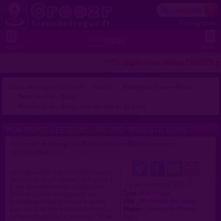
Se connecter
S'enregistrer


MENU
MENU 2
VOIR +
*** L'application mobile CROOZR pou
Lieux de drague - Accueil
France
Auvergne-Rhône-Alpes
Montrond-les-Bains
Montrond-les-Bains : nature- bords de Loire
MONTROND-LES-BAINS : NATURE- BORDS DE LOIRE
Lieu de drague gay à Montrond-les-Bains
>
proposé par
onselavidange
(05/07/2025)
Lieu agréable, vaste et boisé aussi
bien pour se promener que pour y
3.8 / 5
Ce lieu a été noté
faire des rencontres sympas en
Type :
Nature gay
bord de Loire. Fréquenté en
Ville :
Montrond-les-Bains
journée par des bisexuels et des
Région :
Auvergne-Rhône-
gays de tout âge principalement,
Alpes
rarement par des travesties. Situé