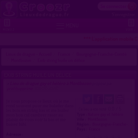
Se connecter
S'enregistrer


MENU
MENU 2
VOIR +
*** L'application mobile C
Lieux de drague - Accueil
France
Bourgogne-Franche-Comté
Montbozon
Exib string huile un délice
EXIB STRING HUILE UN DÉLICE
Lieu de drague gay et hétéro à Montbozon
>
proposé par
profilsupprime
(08/07/2026)
Je vous propose ce lieux où je me
rend souvent pour me balader dans
0.0 / 5
Ce lieu a été noté
les bois en string bas et me huiler
Type :
Nature gay et hétéro
mon bon cul cambrer raser au
Ville :
Montbozon
plaisir de vous voir la bas et me
Région :
Bourgogne-Franche-.
baiser hihi
Pays :
France
Adresse :