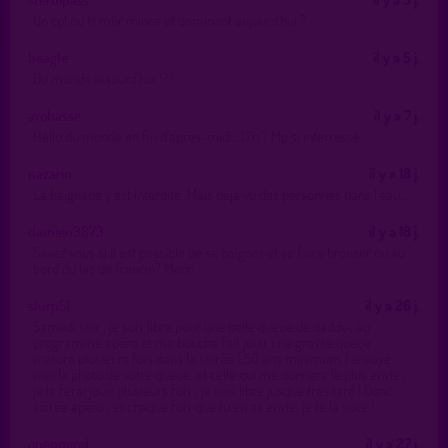
Un cpl ou H mûr mince et dominant aujourd'hui ?
beagle
il y a 5 j.
Du monde aujourd'hui !??
arobasse
il y a 7 j.
Hello du monde en fin d'après-midi...17h ? Mp si interressé
nazarin
il y a 18 j.
La baignade y est interdite. Mais déjà vu des personnes dans l’eau…
damien3873
il y a 18 j.
Savez vous si il est possible de se baigner et se faire bronzer nu au
bord du lac de Francin? Merci
slurp51
il y a 26 j.
Samedi soir , je suis libre pour une belle queue de daddy , au
programme apéro et ma bouche fait jouir une grosse queue
mature plusieurs fois dans la soirée ( 50 ans minimum ) envoyé
moi la photo de votre queue, et celle qui me donnera le plus envie ,
je la ferai jouir plusieurs fois , je suis libre jusque tres tard ! Donc
soirée apéro , et chaque fois que tu en as envie, je te la suce !
openmind
il y a 27 j.