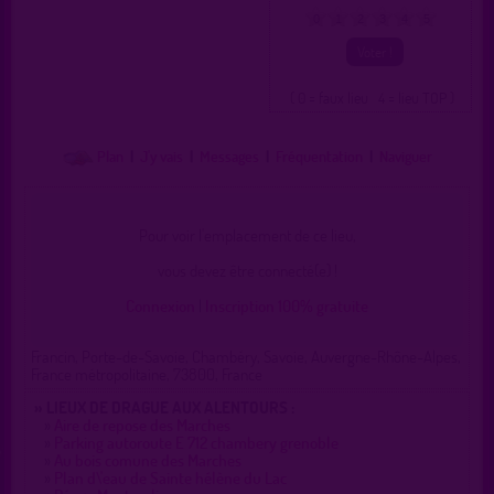
0
1
2
3
4
5
( 0 = faux lieu 4 = lieu TOP )
Plan
|
J'y vais
|
Messages
|
Fréquentation
|
Naviguer
Pour voir l'emplacement de ce lieu,
vous devez être connecté(e) !
Connexion
|
Inscription 100% gratuite
Francin, Porte-de-Savoie, Chambéry, Savoie, Auvergne-Rhône-Alpes,
France métropolitaine, 73800, France
» LIEUX DE DRAGUE AUX ALENTOURS :
»
Aire de repose des Marches
»
Parking autoroute E 712 chambery grenoble
»
Au bois comune des Marches
»
Plan d\'eau de Sainte hélène du Lac