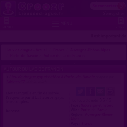
Se connecter
S'enregistrer


MENU
MENU 2
VOIR +
Il est important de
Lieux de drague - Accueil
France
Auvergne-Rhône-Alpes
Porte-de-Savoie
Autour du lac de Francin
AUTOUR DU LAC DE FRANCIN
Lieu de drague gay et hétéro à Porte-de-Savoie
>
proposé par
fabienne73
(29/12/2024)
Lieu tranquille en fin de soirée.
Fréquenté par H bi, heteros, gays,
3.5 / 5
Ce lieu a été noté
trav, couples.
Type :
Nature gay et hétéro
Ville :
Porte-de-Savoie
Adresse :
Région :
Auvergne-Rhône-
Alpes
Pays :
France