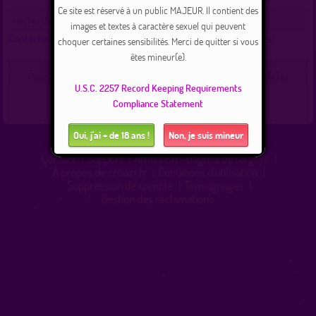
Ce site est réservé à un public MAJEUR. Il contient des
Recherche de tout
images et textes à caractère sexuel qui peuvent
Contacter renaud :
(Cliquez ici pour voir les messages échangés)
choquer certaines sensibilités. Merci de quitter si vous
êtes mineur(e).
Pour contacter un membre de ce site, vous devez être inscrit(e) et
U.S.C. 2257 Record Keeping Requirements
connecté(e).
Connexion
|
Inscription 100% gratuite
Compliance Statement
Oui, j'ai + de 18 ans !
Non, je suis mineur
Contact
|
Support
|
Affiliation - Gagnez de l'argent
|
A propos de croozr.fr
|
Conditions d'utilisation
|
Suppression de compte
|
Témoignages
|
Gestion des réclamations