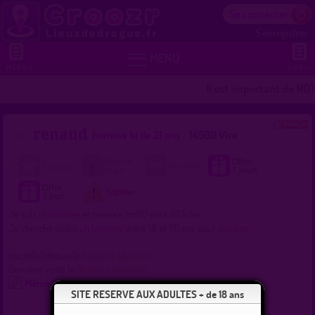
Se connecter
S'enregistrer


MENU
MENU 2
VOIR +
Il est important de NOT
renaud
homme bi de 31 ans
14500 Vire
Je suis
célibataire
et mesure 1m80 pour 62 kilos.
Je cherche plutôt
un homme
entre 18 et 70 ans pour
du sexe
Inscrit(e) depuis le
Réservé abonnés
Dernière visite le
Réservé abonnés
Mémo
SITE RESERVE AUX ADULTES + de 18 ans
Recherche
Localisation
Lieux
Commentez !