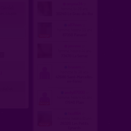
onyxia34
Câlin(e),
femme, bi 26 ans
vec couple,
30240 Le Grau-du-Roi
a87vien
homme, hetero 33 ans
87350 Panazol
jenreve
femme, hetero 44 ans
73470 La Serraz
 !
brasem
homme, bi 38 ans
s)
42680 Saint-Marcellin-
en-Forez
it(e) et
andy87000
homme, hetero 45 ans
17640 Plain
tico1164
homme, hetero 61 ans
26320 Les Petits
Eynards