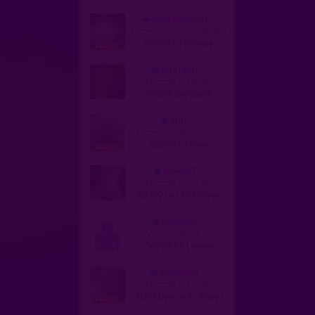
nadiaa03350
homme trans, trav 40 ans
43360 La Ribeyre
lulu1960
homme, bi 66 ans
33800 Bordeaux
aldo
homme, hetero 55 ans
83560 La Goye
jeune57
homme, bi 20 ans
82330 Les Plâtrières
hugogay
homme, gay 19 ans
56760 Le Lienne
antoine51
homme, bi 65 ans
51210 Boissy-le-Repos