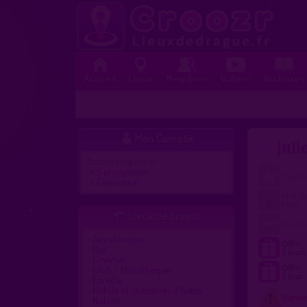
Accueil
Lieux
Membres
Vidéos
Histoires
Mon Compte

juli
Actions proposées :
»
S'enregistrer
»
Connexion
Lieux de drague

Aire de repos
Bar
Cinéma
Club / Discothèque
En ville
Hôtels et chambres d'hôtes
Nature