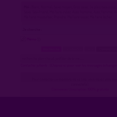
Moi :
Blanc, Normal, Sexe moyen, Gros sexe, Je plais beaucoup, 
Sexe, Sex-friend, Me faire initier, Avec homme, Avec femme, A
Me faire masturber, Prendre, Me faire sucer, Me faire lécher
Je cherche :
Mémo
Recherche
Localisation
Lieux
Commentez
recherche plan chaud, profiter de la vie,,,,,,
Contacter julienb :
(Cliquez ici pour voir les messages échangé
Pour contacter un membre de ce site, vous devez être inscr
connecté(e).
Connexion
|
Inscription 100% gratuite