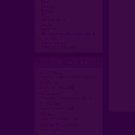
Parc
Parking
Piscine
Plage
Salle de sport
Sauna
Sexshop
Sites de rencontres, de drague
ou de sexe
Soirées privées
Toilettes publiques
Nouveaux lieux

(38)
Sablons
Route de l'écluse chemin tranquille
(35)
Rennes
Oxygène Fitness Club
(26)
Savasse
/ Nouveau \ Savasse plan nature
(35)
Rennes
Oxygène Fitness Club
(44)
Héric
Bout de bois (44810 Héric)
(30)
Castillon-du-Gard
Bord de rivière