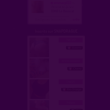
emmacpl33
femme, bi 34 ans
33110 Le Bouscat
Configurer le nombre
...suite
Inscrits sur SNAPDRAGUE