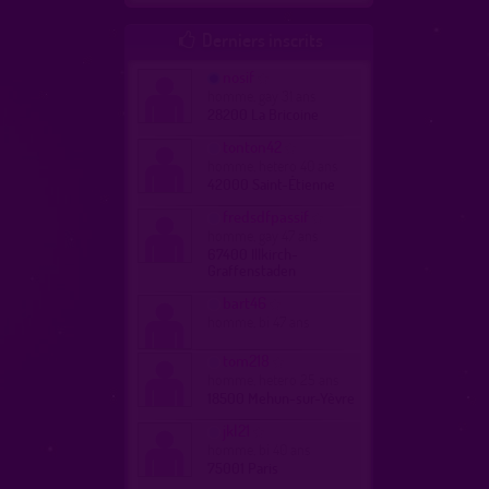
Derniers inscrits

nosif
homme, gay 31 ans
28200 La Bricoine
tonton42
homme, hetero 40 ans
42000 Saint-Étienne
fredsdfpassif
homme, gay 47 ans
67400 Illkirch-
Graffenstaden
bart46
homme, bi 47 ans
tom218
homme, hetero 25 ans
18500 Mehun-sur-Yèvre
jkl21
homme, bi 40 ans
75001 Paris