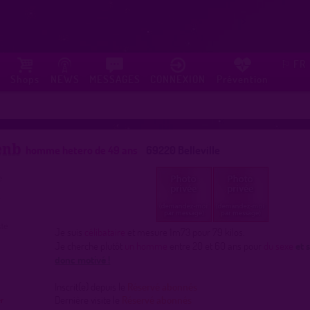
FR
⚐
Shops
NEWS
MESSAGES
CONNEXION
Prévention
enb
homme hetero de 49 ans
69220 Belleville
Je suis
célibataire
et mesure 1m73 pour 79 kilos.
Je cherche plutôt
un homme
entre 20 et 60 ans pour
du sexe
et 
donc motivé !
Inscrit(e) depuis le
Réservé abonnés
Dernière visite le
Réservé abonnés