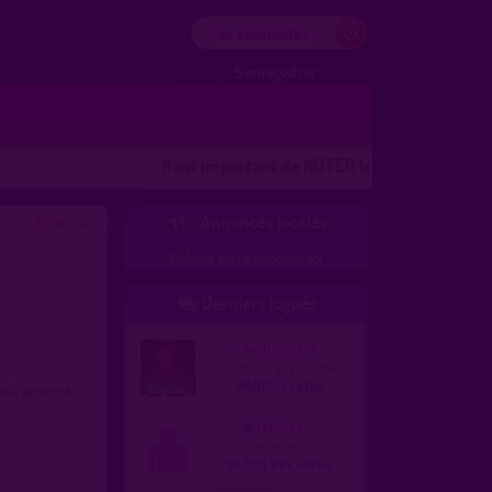
Se connecter
S'enregistrer
Il est important de NOTER les lieux
Les lieux 100%
remium
Annonces locales

Publiez votre annonce ici
Derniers logués

webmaster
homme, gay 49 ans
94000 Créteil
suis
abonné
freelax
homme, hetero 31 ans
94300 Vincennes