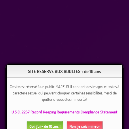
SITE RESERVE AUX ADULTES + de 18 ans
Ce site est réservé à un public MAJEUR. Il contient des images et textes à
caractère sexuel qui peuvent choquer certaines sensibilités. Merci de
quitter si vous êtes mineur(e).
U.S.C. 2257 Record Keeping Requirements Compliance Statement
Oui, j'ai + de 18 ans !
Non, je suis mineur