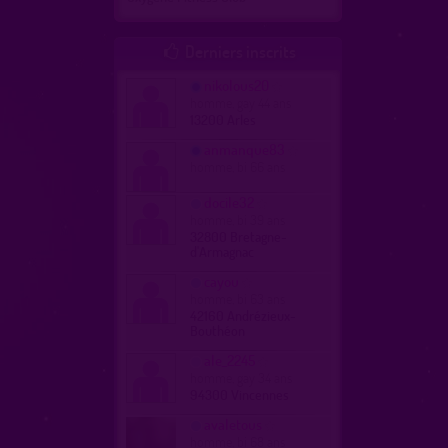
Derniers inscrits

nikolous20
homme, gay 44 ans
13200 Arles
anmanque83
homme, bi 66 ans
docile32
homme, bi 39 ans
32800 Bretagne-
d'Armagnac
cayou
homme, bi 63 ans
42160 Andrézieux-
Bouthéon
ale_2245
homme, gay 34 ans
94300 Vincennes
avaletous
homme, bi 68 ans