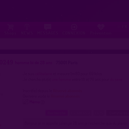
FR
⚐
Shops
NEWS
MESSAGES
CONNEXION
Prévention
u0249
homme bi de 28 ans
75001 Paris
Je suis
célibataire
et mesure 1m80 pour 69 kilos.
Je cherche plutôt
une femme
entre 18 et 70 ans pour
du sexe
Inscrit(e) depuis le
Réservé abonnés
Dernière visite le
Réservé abonnés
Mémo
Recherche
Localisation
Lieux
Commentez
Bonjour je m appelle julien jai 28 ans je recherche que du plaisir