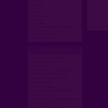
Parc
Parking
Piscine
Plage
Salle de sport
Sauna
Sexshop
Sites de rencontres, de drague
ou de sexe
Soirées privées
Toilettes publiques
Nouveaux lieux

(16)
Roullet-Saint-Estèphe
Maison abandonnée
(81)
Carmaux
Parking réouvert -ancienne route
de Rodez sortie de Carmaux
(64)
Saint-Jean-de-Luz
Forêt tranquille
(71)
Clux-Villeneuve
Aire sur N73 entre Chalon et Dole
(38)
Sablons
Route de l'écluse chemin tranquille
(35)
Rennes
Oxygène Fitness Club