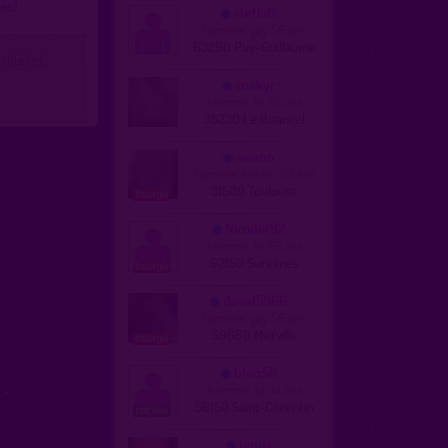
gés)
stefloft
homme, gay 56 ans
63290 Puy-Guillaume
it(e) et
snakyr
homme, bi 38 ans
35230 Le Briancel
swann
homme, hetero 53 ans
31500 Toulouse
Nicodef92
homme, bi 56 ans
92150 Suresnes
david5966
homme, gay 56 ans
59660 Merville
bleiz56
homme, bi 34 ans
56150 Saint-Corentin
binus