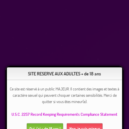
SITE RESERVE AUX ADULTES + de 18 ans
Ce site est réservé à un public MAJEUR. Il contient des images et textes à
caractère sexuel qui peuvent choquer certaines sensibilités. Merci de
quitter si vous êtes mineur(e).
U.S.C. 2257 Record Keeping Requirements Compliance Statement
Oui, j'ai + de 18 ans !
Non, je suis mineur