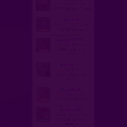
homme, bi 62 ans
53200 Château-Gontier
roro49
homme, hetero 33 ans
49400 Saumur
legacy44290
homme, bi 58 ans
44290 Le Bout des
Ponts
bisexcalin
homme, bi 63 ans
25250 L'Isle-sur-le-
Doubs
gander18
homme, bi 61 ans
18500 La Giraudière
soumise73
femme trans, bi 50 ans
73100 Brison-Saint-
Innocent