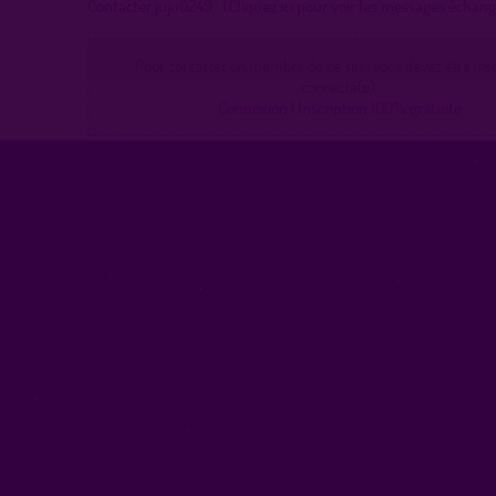
Contacter juju0249 :
(Cliquez ici pour voir les messages échan
Pour contacter un membre de ce site, vous devez être inscr
connecté(e).
Connexion
|
Inscription 100% gratuite