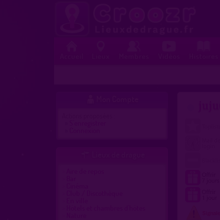
Accueil
Lieux
Membres
Vidéos
Histoires
Mon Compte

juj
Actions proposées :
»
S'enregistrer
»
Connexion
Lieux de drague

Aire de repos
Bar
Cinéma
Club / Discothèque
En ville
Hôtels et chambres d'hôtes
Nature