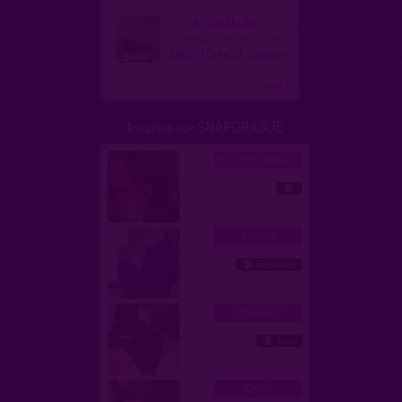
camilledn
femme trans, bi 39 ans
58000 Cour St Sauveur
Configurer le nombre
...suite
Inscrits sur SNAPDRAGUE