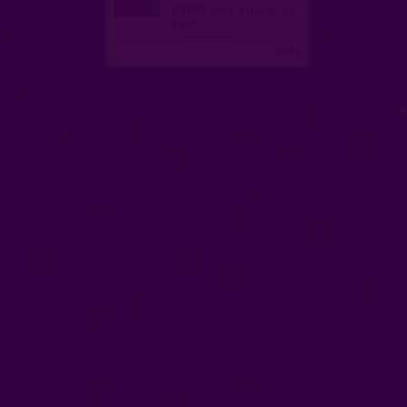
59230 Saint-Amand-les-
Eaux
...suite