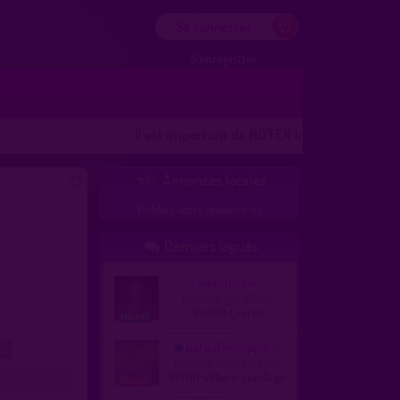
Se connecter
S'enregistrer
Il est important de NOTER les lieux
Les lieux 100
Annonces locales

Publiez votre annonce ici
Derniers logués

webmaster
homme, gay 49 ans
94000 Créteil
pafpafleloupjok
 !
homme, hetero 43 ans
91700 Villiers-sur-Orge