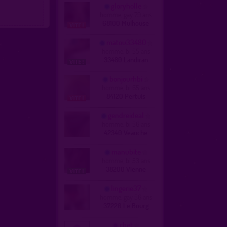
gloryholle
homme, gay 79 ans
68100 Mulhouse
matou33480
homme, bi 55 ans
33480 Landiran
bonjourhbi
homme, bi 65 ans
84120 Pertuis
gendreideal
homme, bi 56 ans
42340 Veauche
manubite
homme, bi 53 ans
38200 Vienne
lingerie37
homme, gay 56 ans
37220 Le Bourg
chet