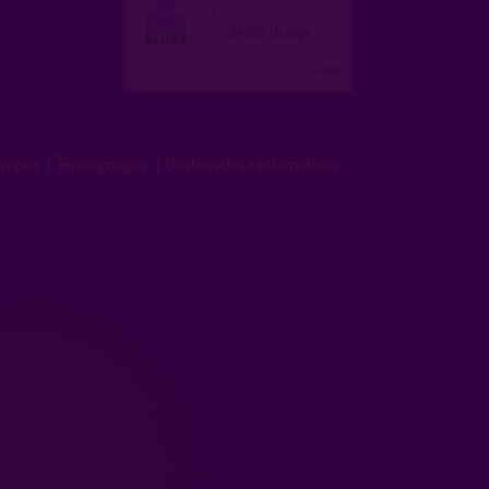
homme, trav 62 ans
84100 Orange
Configurer le nombre
...suite
ompte
|
Témoignages
|
Gestion des réclamations