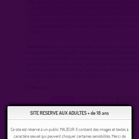
Moi :
Blanc, Musclé(e), Qqes kilos en trop, Sexe moyen, Cérébral
Sportif(ve), Je plais beaucoup, Charme, Simple, Gentil(le), Pas di
Sympa, Joueur(se), HOT, Câlin(e), Sexe, Sex-friend, Me faire init
Avec homme, En groupe, Masturber, Me faire prendre, Sucer, A
faire sucer, Anulingus, Me travestir, Me soumettre, Uro, Sport 
Nature
Je cherche :
Blanc, Normal, Musclé(e), Qqes kilos en trop, Gros,
moyen, Gros sexe, Manuel(le), Cérébral(e), Sportif(ve), Charme,
moyen, Simple, Gentil(le), Pas difficile, Sympa, Joueur(se), HOT, 
Sex-friend, Qui veut être initié(e), Sérieux(se), Avec homme, En 
faire masturber, Prendre, Sucer, Se faire sucer, Anulingus, Se fai
Embrasser, Dominer, Uro, Sport modéré, Nature
Mémo
Recherche
Localisation
Lieux
3 Commen
PASSIF cherche ACTIF
SITE RESERVE AUX ADULTES + de 18 ans
Contacter hpassifprpotebi :
(Cliquez ici pour voir les message
Ce site est réservé à un public MAJEUR. Il contient des images et textes à
Pour contacter un membre de ce site, vous devez être inscr
caractère sexuel qui peuvent choquer certaines sensibilités. Merci de