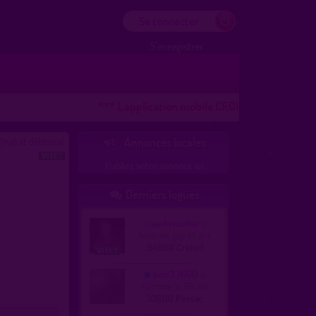
Se connecter
S'enregistrer
*** L'application mobile CROOZR pour les téléph
ratuit débloqué
Annonces locales

Publiez votre annonce ici
Derniers logués

webmaster
homme, gay 49 ans
94000 Créteil
bob33600
homme, bi 66 ans
33600 Pessac