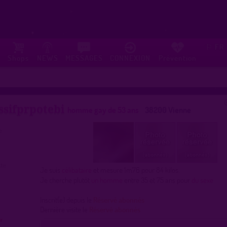
FR
⚐
Shops
NEWS
MESSAGES
CONNEXION
Prévention
ssifprpotebi
homme gay de 53 ans
38200 Vienne
Je suis
célibataire
et mesure 1m76 pour 84 kilos.
Je cherche plutôt
un homme
entre 35 et 75 ans pour
du sexe
Inscrit(e) depuis le
Réservé abonnés
Dernière visite le
Réservé abonnés