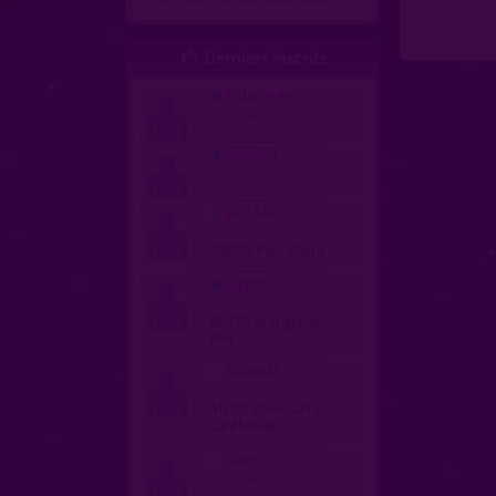
Derniers inscrits

bidiscet4u
homme, bi 34 ans
filou621
homme, hetero 58 ans
phildam
homme, 62 ans
73600 Plan Villard
laggro
homme, hetero 37 ans
85470 Bretignolles-sur-
Mer
fifixxx41
homme, hetero 37 ans
41200 Romorantin-
Lanthenay
xavo
homme, bi 54 ans