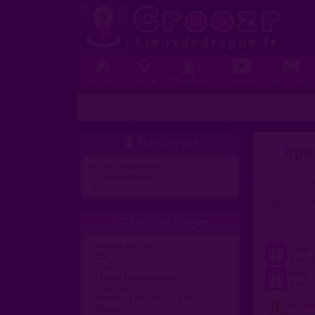
Accueil
Lieux
Membres
Vidéos
Histoires
Mon Compte

hpa
Actions proposées :
»
S'enregistrer
»
Connexion
Lieux de drague

Aire de repos
Bar
Cinéma
Club / Discothèque
En ville
Hôtels et chambres d'hôtes
Nature