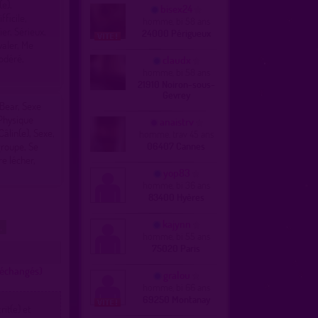
(e),
bisex24
fficile,
homme, bi 58 ans
ier, Sérieux,
24000 Périgueux
valer, Me
modéré,
claudx
homme, bi 58 ans
21910 Noiron-sous-
Gevrey
 Bear, Sexe
 Physique
anaistrv
Câlin(e), Sexe,
homme, trav 45 ans
groupe, Se
06407 Cannes
re lécher,
yop83
homme, bi 36 ans
83400 Hyères
kajynn
t.
homme, bi 55 ans
75020 Paris
s échangés)
gralou
homme, bi 66 ans
69250 Montanay
it(e) et