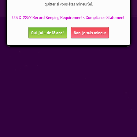
connecté(e).
quitter si vous êtes mineur(e).
Connexion
|
Inscription 100% gratuite
U.S.C. 2257 Record Keeping Requirements Compliance Statement
Oui, j'ai + de 18 ans !
Non, je suis mineur