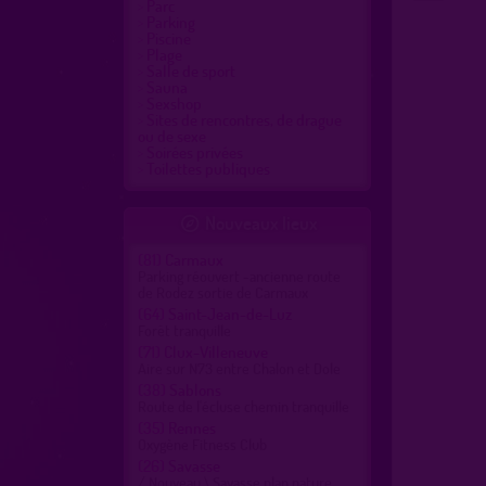
Parc
Parking
Piscine
Plage
Salle de sport
Sauna
Sexshop
Sites de rencontres, de drague
ou de sexe
Soirées privées
Toilettes publiques
Nouveaux lieux

(81)
Carmaux
Parking réouvert -ancienne route
de Rodez sortie de Carmaux
(64)
Saint-Jean-de-Luz
Forêt tranquille
(71)
Clux-Villeneuve
Aire sur N73 entre Chalon et Dole
(38)
Sablons
Route de l'écluse chemin tranquille
(35)
Rennes
Oxygène Fitness Club
(26)
Savasse
/ Nouveau \ Savasse plan nature