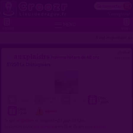
Se connecter
S'enregistrer


MENU
MENU 2
VOIR +
Il est important d
ratuit
auxplaisirs
homme hetero de 48 ans
débloqué
87250 La Châtaignière
Je suis
célibataire
et mesure 1m83 pour 80 kilos.
Je cherche plutôt
une femme
entre 18 et 70 ans pour
du sexe