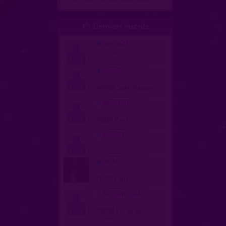
Derniers inscrits

sergio29
homme, gay 51 ans
houisty
homme, hetero 51 ans
44600 Saint-Nazaire
jojo8790
homme, gay 18 ans
75001 Paris
chico21
homme, hetero 36 ans
abde
homme, hetero 27 ans
75001 Paris
benjaminjade
homme, bi 61 ans
33680 L'Orée des
Greens