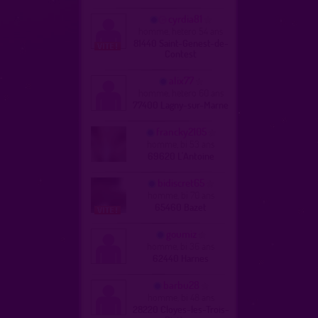
cyrdia81
homme, hetero 54 ans
81440 Saint-Genest-de-
Contest
alix77
homme, hetero 60 ans
77400 Lagny-sur-Marne
francky2105
homme, bi 53 ans
69620 L'Antoine
bidiscret65
homme, bi 70 ans
65460 Bazet
goumiz
homme, bi 36 ans
62440 Harnes
barbu28
homme, bi 48 ans
28220 Cloyes-les-Trois-