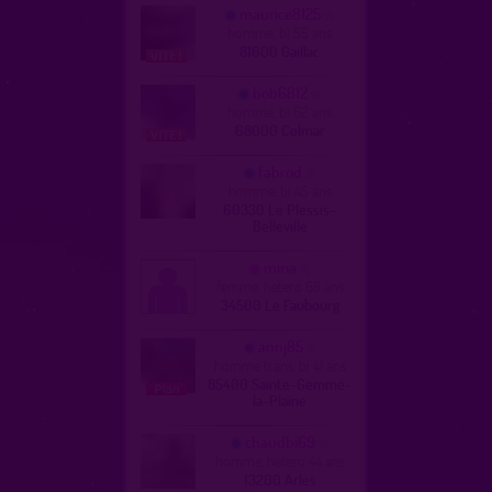
maurice8125
homme, bi 55 ans
81600 Gaillac
bob6812
homme, bi 62 ans
68000 Colmar
fabrod
homme, bi 45 ans
60330 Le Plessis-
Belleville
miria
femme, hetero 68 ans
34500 Le Faubourg
annj85
homme trans, bi 41 ans
85400 Sainte-Gemme-
la-Plaine
chaudbi69
homme, hetero 44 ans
13200 Arles