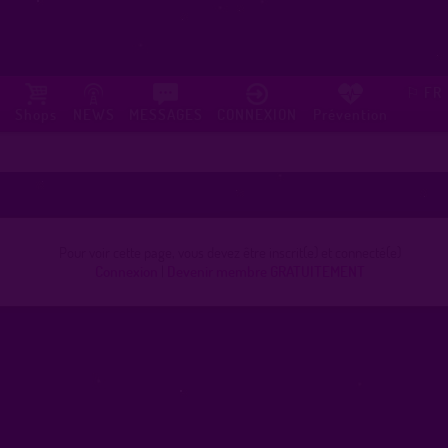
FR
⚐
Shops
NEWS
MESSAGES
CONNEXION
Prévention
Pour voir cette page, vous devez être inscrit(e) et connecté(e)
Connexion
|
Devenir membre GRATUITEMENT