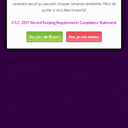
caractère sexuel qui peuvent choquer certaines sensibilités. Merci de
quitter si vous êtes mineur(e).
U.S.C. 2257 Record Keeping Requirements Compliance Statement
Oui, j'ai + de 18 ans !
Non, je suis mineur