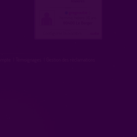
Rivières
gregroutie
homme, hetero 36 ans
90400 Le Berger
Configurer le nombre
...suite
ompte
|
Témoignages
|
Gestion des réclamations