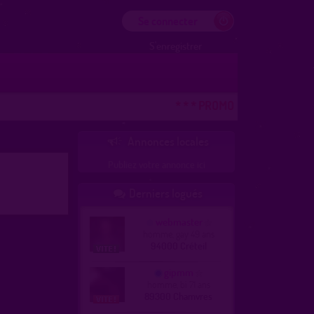
Se connecter
S'enregistrer
* * * PROMO VACANCES ! DERN
Annonces locales

Publiez votre annonce ici
Derniers logués

webmaster
homme, gay 49 ans
94000 Créteil
gipmm
homme, bi 71 ans
89300 Chamvres