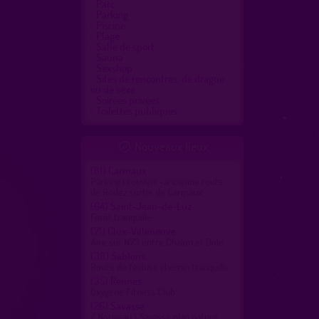
Parc
Parking
Piscine
Plage
Salle de sport
Sauna
Sexshop
Sites de rencontres, de drague
ou de sexe
Soirées privées
Toilettes publiques
Nouveaux lieux

(81)
Carmaux
Parking réouvert -ancienne route
de Rodez sortie de Carmaux
(64)
Saint-Jean-de-Luz
Forêt tranquille
(71)
Clux-Villeneuve
Aire sur N73 entre Chalon et Dole
(38)
Sablons
Route de l'écluse chemin tranquille
(35)
Rennes
Oxygène Fitness Club
(26)
Savasse
/ Nouveau \ Savasse plan nature