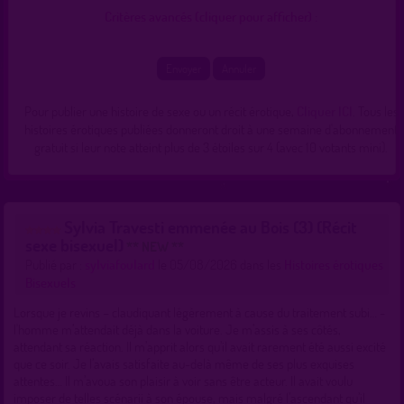
Critères avancés (cliquer pour afficher) :
Pour publier une histoire de sexe ou un récit érotique,
Cliquer ICI
. Tous les
histoires érotiques publiées donneront droit à une semaine d'abonnement
gratuit si leur note atteint plus de 3 étoiles sur 4 (avec 10 votants mini).
Sylvia Travesti emmenée au Bois (3) (Récit
sexe bisexuel)
** NEW **
Publié par :
sylviafoulard
le 05/08/2026 dans les
Histoires érotiques
Bisexuels
Lorsque je revins – claudiquant légèrement à cause du traitement subi… -
l'homme m’attendait déjà dans la voiture. Je m’assis à ses côtés,
attendant sa réaction. Il m’apprit alors qu’il avait rarement été aussi excité
que ce soir. Je l’avais satisfaite au-delà même de ses plus exquises
attentes… Il m’avoua son plaisir à voir sans être acteur. Il avait voulu
imposer de telles scénarii à son épouse, mais malgré l’ascendant qu’il