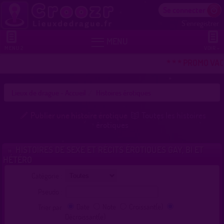
Se connecter
S'enregistrer


MENU
MENU 2
VOIR +
* * * PROMO VACA
Lieux de drague - Accueil
Histoires érotiques
Publier une histoire érotique
Toutes les histoires
érotiques
HISTOIRES DE SEXE ET RÉCITS ÉROTIQUES GAY, BI ET
»
HÉTÉRO
Catégorie :
Pseudo :
Date
Note
Croissant(e)
Trier par
Décroissant(e)