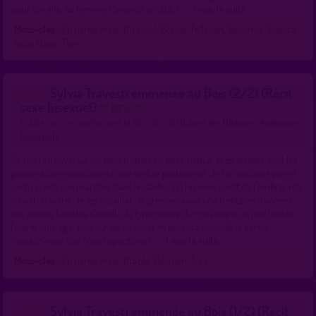
avait sur elle, sa femme Marie-Charlotte, [......]
voir la suite
Mots-clés :
En partie vraie, Bisexuel, Branle, Fellation, Sodomie, Quadra,
Sado Maso, Trav
Sylvia Travesti emmenée au Bois (2/2) (Récit
sexe bisexuel)
** NEW **
Publié par :
sylviafoulard
le 05/08/2026 dans les
Histoires érotiques
Bisexuels
Je me retrouvai sur un petit trottoir en terre battue, près du bois dont les
grands arbres procuraient une ombre protectrice. Je fis quelques pas et
sentis quelqu’un marcher dans les taillis. Un homme sortit de l’ombre, vite
suivi d’un autre. Je les détaillai ; le premier avait une trentaine d’années,
des petites lunettes d’écaille, le type même du « mateur » un peu timide ;
l’autre, plus âgé, plus sur de lui aussi, m’adressa aussitôt la parole
:"Voulez-vous que nous regardions [......]
voir la suite
Mots-clés :
En partie vraie, Branle, Fellation, Trav
Sylvia Travesti emmenée au Bois (1/2) (Récit