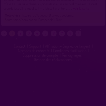
m’avait aussi taillé plusieurs pipes délicieuses en préliminaires. Discret,
soumis jusqu’à la moelle, il me laissait profiter [......]
voir la suite
Mots-clés :
Histoire 100% vécue, Bisexuel, Sodomie,
Soumission/domination, Européen(s), Trav
»
«
2
3
4
5
6
7
8
1
Contact
|
Support
|
Affiliation - Gagnez de l'argent
|
A propos de croozr.fr
|
Conditions d'utilisation
|
Suppression de compte
|
Témoignages
|
Gestion des réclamations