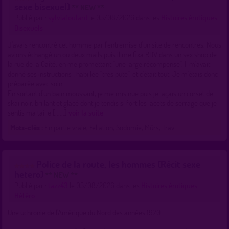
sexe bisexuel)
** NEW **
Publié par :
sylviafoulard
le 05/08/2026 dans les
Histoires érotiques
Bisexuels
J'avais rencontré cet homme par l'entremise d'un site de rencontres. Nous
avions échangé un ou deux mails puis il me fixa RDV dans un sex shop de
la rue de la Gaîté, en me promettant "une large récompense". Il m'avait
donné ses instructions : habillée "très pute", et c'était tout. Je m'étais donc
préparée avec soin.
En sortant d'un bain moussant, je me mis nue puis je laçais un corset de
skaï noir, brillant et glacé dont je tendis si fort les lacets de serrage que je
sentis ma taille [......]
voir la suite
Mots-clés :
En partie vraie, Fellation, Sodomie, Mûrs, Trav
Police de la route, les hommes (Récit sexe
hetero)
** NEW **
Publié par :
tazz43
le 05/08/2026 dans les
Histoires érotiques
Hétéro
Une uchronie de l’Amérique du Nord des années 1970…