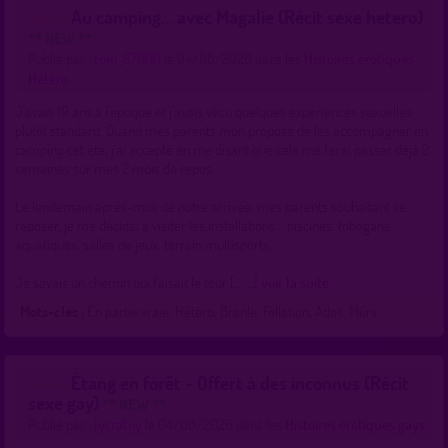
Au camping... avec Magalie (Récit sexe hetero)
** NEW **
Publié par :
tom_57000
le 04/08/2026 dans les
Histoires érotiques
Hétéro
J'avais 19 ans à l'époque et j'avais vécu quelques expériences sexuelles
plutôt standard. Quand mes parents mon proposé de les accompagner en
camping cet été, j'ai accepté en me disant que cela me ferai passer déjà 2
semaines sur mes 2 mois de repos.
Le lendemain après-midi de notre arrivée, mes parents souhaitant se
reposer, je me décidai à visiter les installations... piscines, tobogans
aquatiques, salles de jeux, terrain multisports...
Je savais un chemin qui faisait le tour [......]
voir la suite
Mots-clés :
En partie vraie, Hétéro, Branle, Fellation, Ados, Mûrs
Étang en forêt - Offert à des inconnus (Récit
sexe gay)
** NEW **
Publié par :
lycratoy
le 04/08/2026 dans les
Histoires érotiques gays