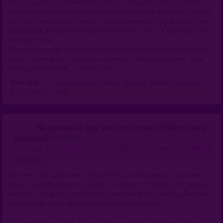
Dès que la pression devenait trop forte — un regard suspicieux de ma
femme sur ma peau encore trop douce, un message anodin de Charlotte
qui faisait remonter les souvenirs, ou simplement la fatigue accumulée —,
je ressentait un besoin irrépressible de « lâcher prise ». C’est là que Théa
entrait en scène.
Mon mécanisme de gestion du stress était la féminisation. Quand je me
sentais submergé, je trouvait des moments volés pour redevenir Théa,
même partiellement [......]
voir la suite
Mots-clés :
En partie vraie, Gay, Hétéro, Bisexuel, Fellation, Sodomie,
Trav, Trans, Au travail
Ma première fois avec un travesti (Récit sexe
bisexuel)
** NEW **
Publié par :
elmatador74
le 03/08/2026 dans les
Histoires érotiques
Bisexuels
Dans mes récits précédents, j’ai parlé de mes nombreuses baises avec
Sylvie, aujourd’hui mon ex-collègue : j’ai changé d’entreprise et mais suis
resté dans la région. Je continuais quand même de la voir régulièrement,
pour me vider les couilles ou pour des plans plus sales.
Son mari était parfois là. Il nous matais, se branlait comme un bon cuck. Il