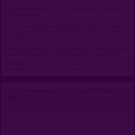
Un ancien étang dans les bois maintenant interdit à la pêche. Depuis
quelques temps c’est devenu un lieu de drague et il passe régulièrement
des mecs en chasse.
Le coin est tranquille et un peu isolé, idéal pour installer mon matelas de
camping pour m’exhiber dans ma tenue de lope avec mes sextoys visibles
pour attirer les mecs vicieux pour jouer avec moi.
J’enfile ma tenue de lycra toy : combinaison lycra rouge avec une grande
ouverture pour la bite et le cul, et la bite avec une [......]
voir la suite
Mots-clés :
Pur fantasme, Gay, Fellation, Sodomie,
Soumission/domination, Fétichisme, Odeurs, A plusieurs
Une semaine ou tout a changé 33 (Récit sexe
gay)
** NEW **
Publié par :
charlottelam
le 03/08/2026 dans les
Histoires érotiques
gays
LA SUITE ....