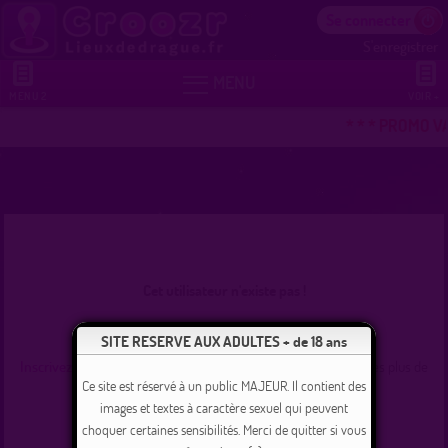
Se connecter
S'enregistrer


MENU
MENU 2
VOIR +
* * * PROMO V
Cet utilisateur n'existe pas !
Se connecter
SITE RESERVE AUX ADULTES + de 18 ans
Inscrivez-vous
et commencez dès maintenant à tchater avec les plus de
235000 membres inscrits !
Ce site est réservé à un public MAJEUR. Il contient des
images et textes à caractère sexuel qui peuvent
choquer certaines sensibilités. Merci de quitter si vous
Revenir à l'accueil